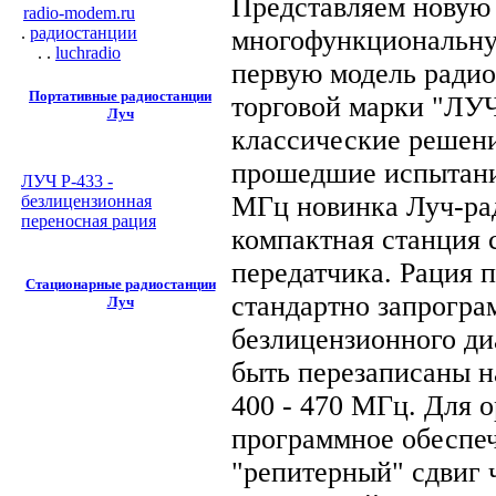
Представляем новую
radio-modem.ru
.
радиостанции
многофункциональну
. .
luchradio
первую модель радио
Портативные радиостанции
торговой марки "ЛУЧ
Луч
классические решен
прошедшие испытани
ЛУЧ Р-433 -
МГц новинка Луч-рад
безлицензионная
переносная рация
компактная станция
передатчика. Рация 
Стационарные радиостанции
стандартно запрогр
Луч
безлицензионного д
быть перезаписаны 
400 - 470 МГц. Для 
программное обеспеч
"репитерный" сдвиг ч