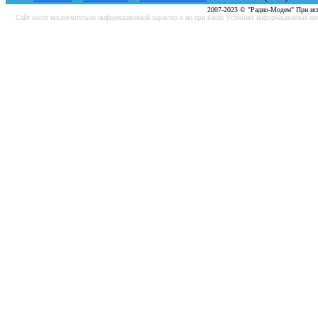
2007-2023 © "Радио-Модем" При исп
Cайт носит исключительно информационный характер и ни при каких условиях информационные мат