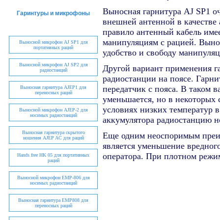
Выносная гарнитура
AJ SP1
оч
Гаринтуры и микрофоны
внешней антенной в качестве 
правило антенный кабель име
манипуляциям с рацией. Выно
Выносной микрофон AJ SP1 для
портативных раций
удобство и свободу манипуляц
Выносной микрофон AJ SP2 для
Другой вариант применения 
радиостанций
радиостанции на поясе. Гарни
передатчик с пояса. В таком в
Выносная гарнитура AJEP1 для
переносных раций
уменьшается, но в некоторых 
условиях низких температур в
Выносной микрофон AJEP-2 для
носимых радиостанций
аккумулятора радиостанцию н
Выносная гарнитура скрытого
Еще одним неоспоримым пре
ношения AJEP AC для раций
является уменьшение вредного
оператора. При плотном режим
Hands free HK 05 для портативных
раций
Выносной микрофон EMP-806 для
носимых радиостанций
Выносная гарнитура EMP808 для
переносных раций