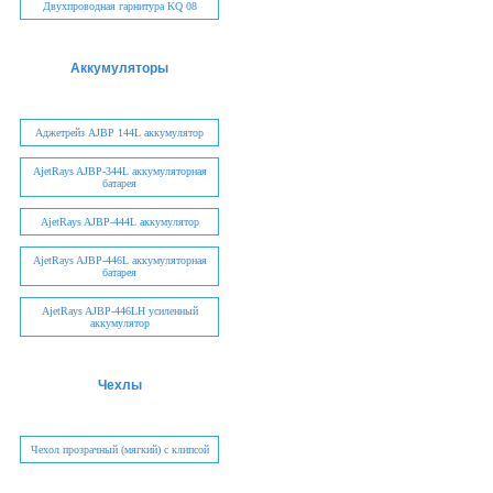
Двухпроводная гарнитура KQ 08
Аккумуляторы
Аджетрейз AJBP 144L аккумулятор
AjetRays AJBP-344L аккумуляторная
батарея
AjetRays AJBP-444L аккумулятор
AjetRays AJBP-446L аккумуляторная
батарея
AjetRays AJBP-446LH усиленный
аккумулятор
Чехлы
Чехол прозрачный (мягкий) с клипсой