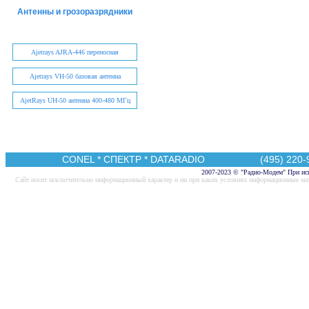
Антенны и грозоразрядники
Ajetrays AJRA-446 переносная
Ajetrays VH-50 базовая антенна
AjetRays UH-50 антенна 400-480 МГц
CONEL
*
СПЕКТР
*
DATARADIO
(495) 220-95
2007-2023 © "Радио-Модем" При исп
Cайт носит исключительно информационный характер и ни при каких условиях информационные мат