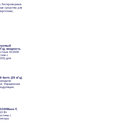
х беспроводных
ые средства для
ергетике,
ируемый
кГц), мощность
остных SCADA
стим с
-OS) для
 бит/с (25 кГц).
ередачи:
ия. Управление
модуляции:
0/100Base-T,
10 Вт
остика с
лятора