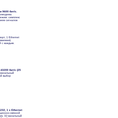
и 9600 бит/с.
иомодема
режим: симплекс
нием сигналов
орт, 1 Ethernet
иваемая).
й с каждым.
 43200 бит/с (25
-канальный
ий выбор
232, 1 x Ethernet
ционно-связной
ик, 32-канальный