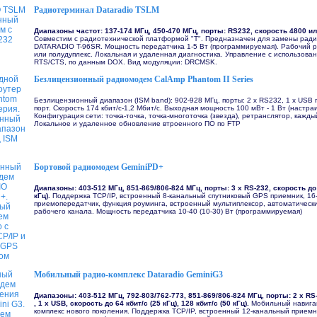
Радиотерминал Dataradio TSLM
Диапазоны частот: 137-174 МГц, 450-470 MГц, порты: RS232, скорость 4800 ил
Совместим с радиотехнической платформой "Т". Предназначен для замены рад
DATARADIO T-96SR. Мощность передатчика 1-5 Вт (программируемая). Рабочий 
или полудуплекс. Локальная и удаленная диагностика. Управление с использова
RTS/CTS, по данным DOX. Вид модуляции: DRCMSK.
Безлицензионный радиомодем CalAmp Phantom II Series
Безлицензионный диапазон (ISM band): 902-928 MГц, порты: 2 х RS232, 1 х USB п
порт. Скорость 174 кбит/c-1,2 Мбит/с. Выходная мощность 100 мВт - 1 Вт (настра
Конфигурация сети: точка-точка, точка-многоточка (звезда), ретранслятор, кажды
Локальное и удаленное обновление втроенного ПО по FTP
Бортовой радиомодем GeminiPD+
Диапазоны: 403-512 МГц, 851-869/806-824 МГц, порты: 3 х RS-232, скорость до
кГц).
Поддержка TCP/IP, встроенный 8-канальный спутниковый
GPS приемник, 16
приемопередатчик, функция роуминга, встроенный мультиплексор, автоматическ
рабочего канала. Мощность передатчика 10-40 (10-30) Вт (программируемая)
Мобильный радио-комплекс Dataradio GeminiG3
Диапазоны: 403-512 МГц, 792-803/762-773, 851-869/806-824 МГц, порты: 2 х RS-
, 1 x USB, скорость до 64 кбит/с (25 кГц), 128 кбит/с (50 кГц).
Мобильный навига
комплекс нового поколения. Поддержка TCP/IP, встроенный 12-канальный приемн