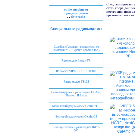
Специализированны
сетей сбора данны
radio-modem.ru
построения цифров
.
радиомодемы
правительственных
. .
dataradio
Специальные радиомодемы
Guardian (Гардиан) - радиомодем от
компании NGRF (ранее CalAmp Inc.)
Радиомодем Integra-TR
IP роутер VIPER -SC+ 100/400
Радио-модем TSLM
Нелицензируемый радиомодем CalAmp
Phantom II Series
Мобильный радио-модем GeminiPD+
Бортовой радиомодем GeminiG3
Безлицензионный радиомодем HiPR-
900