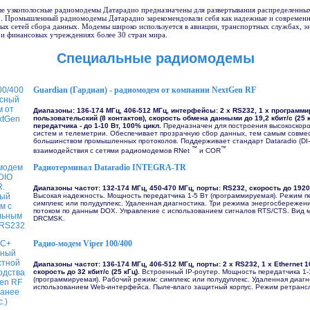
е узкополосные радиомодемы Датарадио предназначены для развертывания распределенны
х. Промышленный радиомодемы Датарадио зарекомендовали себя как надежные и современн
ых сетей сбора данных. Модемы широко используется в авиации, транспортных службах, эн
 и финансовых учреждениях более 30 стран мира.
Специальные радиомодемы
Guardian (Гардиан) - радиомодем от компании NextGen RF
Диапазоны: 136-174 МГц, 406-512 MГц, интерфейсы: 2 х RS232, 1 x программ
пользовательский (8 контактов), скорость обмена данными до 19,2 кбит/с (25 
передатчика - до 1-10 Вт, 100% цикл.
Предназначен для построения высокоскор
систем и телеметрии. Обеспечивает прозрачную сбор данных, тем самым совме
большинством промышленных протоколов. Поддерживает стандарт Dataradio (DI
™
™
взаимодействия с сетями радиомодемов RNet
и COR
Радиотерминал Dataradio INTEGRA-TR
Диапазоны частот: 132-174 МГц, 450-470 MГц, порты: RS232, скорость до 19200
Высокая надежность. Мощность передатчика 1-5 Вт (программируемая). Режим п
симплекс или полудуплекс. Удаленная диагностика. Три режима энергосбережен
потоком по данным DOX. Управление с использованием сигналов RTS/CTS. Вид 
DRCMSK.
Радио-модем Viper 100/400
Диапазоны частот: 136-174 МГц, 406-512 MГц, порты: 2 х RS232, 1 x Ethernet 1
скорость до 32 кбит/с (25 кГц).
Встроенный IP-роутер. Мощность передатчика 1-
(программируемая). Рабочий режим: симплекс или полудуплекс. Удаленная диагн
использованием Web-интерфейса. Пыле-влаго защитный корпус. Режим ретранс