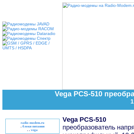
Vega PCS-510 преобр
1
Vega PCS-510
radio-modem.ru
преобразователь напр
.
блоки питания
. .
vega