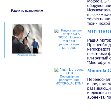
Motorola GP
оборудовани
Исключитель
Рации по назначению
высоким кач
эффективно 
технической
MOTOROL
Рация Мотор
При необход
непосредств
некоторые ф
Рации для охраны
или элитый 
"Многофунк
Motorola G
Переносная 
и представл
развивающих
индикация с
абонента, п