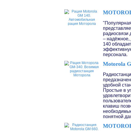
MOTOROL
"Популярна
представляе
радиосвязи 
– надёжное, 
140 обладае
эффективную
персонала.
Motorola 
Радиостанци
предазначен
удобной ста
Простые в у
удовлетвори
пользовател
клавиш позв
необходимые
понятной да
MOTOROL