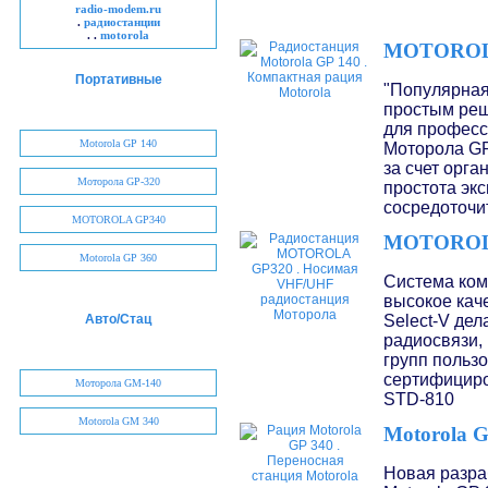
radio-modem.ru
.
радиостанции
. .
motorola
MOTOROL
Портативные
"Популярная
простым реш
для професс
Motorola GP 140
Моторола GP
за счет орга
Моторола GP-320
простота эк
сосредоточи
MOTOROLA GP340
MOTOROL
Motorola GP 360
Система ком
высокое кач
Select-V де
Авто/Стац
радиосвязи,
групп польз
сертифициро
Моторола GM-140
STD-810
Motorola GM 340
Motorola G
Новая разра