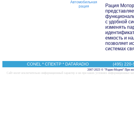
Рация Мотор
представляе
функциональ
с удобной с
изменять па
идентифика
емкость и н
позволяет и
системах свя
CONEL
*
СПЕКТР
*
DATARADIO
(495) 220-95
2007-2023 © "Радио-Модем" При исп
Cайт носит исключительно информационный характер и ни при каких условиях информационные мат