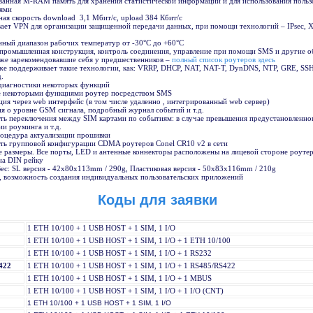
анная M-RAM память для хранения статистической информации и для использования польз
ями
ая скорость download 3,1 Mбит/с, upload 384 Кбит/с
ет VPN для организации защищенной передачи данных, при помощи технологий – IPsec, 
ый диапазон рабочих температур от -30°C до +60°C
промышленная конструкция, контроль соединения, управление при помощи SMS и другие 
же зарекомендовавшие себя у предшественников –
полный список роутеров здесь
же поддерживает такие технологии, как: VRRP, DHCP, NAT, NAT-T, DynDNS, NTP, GRE, SSH
д.
диагностики некоторых функций
е некоторыми функциями роутер посредством SMS
ия через web интерфейс (в том числе удаленно , интегрированный web сервер)
 о уровне GSM сигнала, подробный журнал событий и т.д.
ь переключения между SIM картами по событиям: в случае превышения предустановленно
ии роуминга и т.д.
оцедура актуализации прошивки
ть групповой конфигурации CDMA роутеров Conel CR10 v2 в сети
 размеры. Все порты, LED и антенные коннекторы расположены на лицевой стороне роуте
на DIN рейку
Bес: SL версия - 42x80x113mm / 290g, Пластиковая версия - 50x83x116mm / 210g
, возможность создания индивидуальных пользовательских приложений
Коды для заявки
1 ETH 10/100 + 1 USB HOST + 1 SIM, 1 I/O
1 ETH 10/100 + 1 USB HOST + 1 SIM, 1 I/O + 1 ETH 10/100
1 ETH 10/100 + 1 USB HOST + 1 SIM, 1 I/O + 1 RS232
422
1 ETH 10/100 + 1 USB HOST + 1 SIM, 1 I/O + 1 RS485/RS422
1 ETH 10/100 + 1 USB HOST + 1 SIM, 1 I/O + 1 MBUS
1 ETH 10/100 + 1 USB HOST + 1 SIM, 1 I/O + 1 I/O (CNT)
1 ETH 10/100 + 1 USB HOST + 1 SIM, 1 I/O