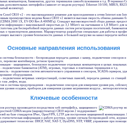
ельных компьютеров, банкоматов, других терминалов самообслуживания и т.д. В терминал 
два дополнительных интерфейса (зависит от модели роутера): Ethernet 10/100, MBUS, RS23
рытый коллектор).
Conel CR10 v2 - это высоконадежное решение для присоединения к сетям Internet или Intr
овным преимуществом модема Конел CR10 v2 является высокая скорость обмена данными б
CDMA 2000 1X, EV-DO Rev.A 400МГц). Стандарт высокоскоростной сбора данных предост
чи информации с максимальной скоростью до 3,1 Mбит/с на скачивание и 1,8 Мбит/с для за
статочны для бесперебойной передачи данных систем регистрации посетителей, банкоматов,
ных о транспортном движении. Маршрутизатор разработан специально для работы в проф
ующих высокого уровня безопасности данных и большой нагрузки на канал передачи мобил
Основные направления использования
и системы безопасности - беспроводная передача данных с камер, подключение сенсоров и 
х, перевозке контейнеров, речном транспорте.
никация - защищенное, безопасное подключение отдельных компьютеров и целых локальных
- подключение банкоматов (ATM), игровых, торговых и платежных терминалов и т.д.
ость - подключение систем автоматического управления и сенсоров, SCADA серверов, уда
ирование оборудования.
 - подключение ветряных электростанций, солнечных панелей, передача данных со станций
 газа ,нефти, воды.
ия и системы предупреждения - подключение сенсоров для измерения уровня рек, сейсмог
ния уровня осадков, приборов для измерения уровня загрязнения воздуха , метеорологическ
Ключевые особенности
ров роутера производится посредством web интерфейса, защищенного
оростной CDMA модем (маршрутизатор) CR10 версия 2 поддерживает
елей на базе стандартов IPsec, OpenVPN, L2TP для построения защищенной коммуникации.
 статистическая информация о работе роутера, уровне сигнала беспроводной сети, журнал 
ддерживает технологии: DHCP, NAT, NAT-T, DynDNS, NTP, VRRP, управление при помощи