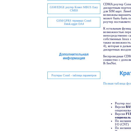
CDMA роутер Conel
GSM/EDGE роутер Конел MBUS Easy
дискретным портом 
CME8
для SIM карт. Лине
возможны варианты 
может быть быть о
GSM/GPRS терминал Conel
роутер поставляетс
DataLogger DA4
К остальным функц
возможностью пере
непосредственно са
собственных linux 
также возможность
4), которые в дал
дискретных входов и
Дополнительная
Беспроводные CDMA
информация
совместно с допол
R-SeeNet.
Кра
Роутеры Conel - таблица параметров
Полная таблица фу
Роутер пост
Версия
BA
опциональ
Версия
FU
опциональ
По желанию
I/O (CNT)
По желанию