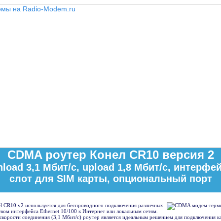
CDMA роутер Конел CR10 версия 2
ad 3,1 Mбит/с, upload 1,8 Мбит/с, интерфей
слот для SIM карты, опциональный порт
 CR10 v2 используется для беспроводного подключения различных
вом интерфейса Ethernet 10/100 к Интернет или локальным сетям.
скорости соединения (3,1 Mбит/с) роутер является идеальным решением для подключения к