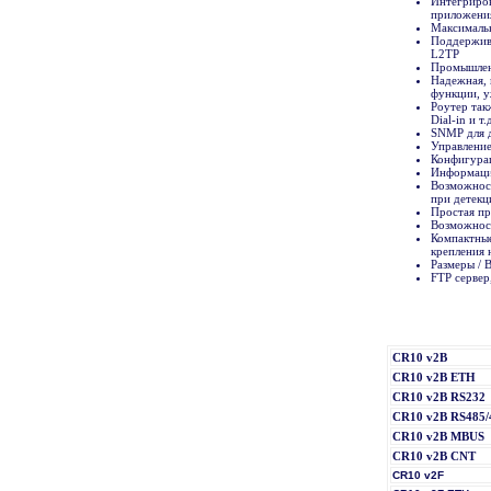
Интегриров
приложени
Максимальн
Поддержива
L2TP
Промышленн
Надежная, 
функции, у
Роутер так
Dial-in и т.
SNMP для 
Управлени
Конфигурац
Информация
Возможност
при детекц
Простая пр
Возможнос
Компактные
крепления 
Размеры / 
FTP сервер
CR10 v2B
CR10 v2B ETH
CR10 v2B RS232
CR10 v2B RS485/
CR10 v2B MBUS
CR10 v2B CNT
CR10 v2F