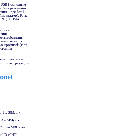
 USB Host, одним
 с 2-мя разъемами
чика – для Port1
 коллектор). Port2
- CNT). CDMA
ения с
ояние
ость добавления
чевой является
мых профилей (max.
остояния
ь использованы
ниторинга роутеров
onel
, 1 x SIM, 1 x
,
2 x SIM, 2 x
S422 или MBUS или
и I/O (CNT)