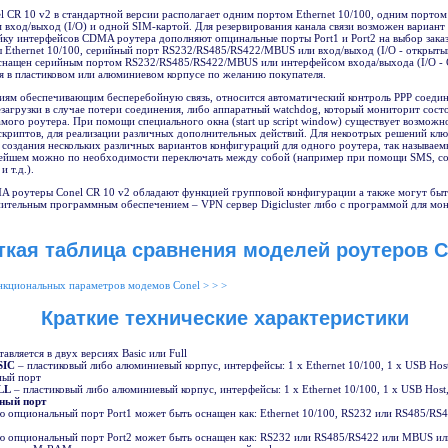
 CR 10 v2 в стандартной версии располагает одним портом Ethernet 10/100, одним портом
вход/выход (I/O) и одной SIM-картой. Для резервирования канала связи возможен вариант
йку интерфейсов CDMA роутера дополняют опцинальные порты Port1 и Port2 на выбор заказ
Ethernet 10/100, серийный порт RS232/RS485/RS422/MBUS или вход/выход (I/O - открытый
снащен серийным портом RS232/RS485/RS422/MBUS или интерфейсом входа/выхода (I/O 
я в пластиковом или алюминиевом корпусе по желанию покупателя.
иям обеспечивающим бесперебойную связь, относится автоматический контроль PPP соедин
загрузки в случае потери соединения, либо аппаратный watchdog, который мониторит сост
мого роутера. При помощи специального окна (start up script window) существует возможн
скриптов, для реализации различных дополнительных действий. Для некоотрых решений клю
 создания нескольких различных вариантов конфигураций для одного роутера, так называе
ьнейшем можно по необходимости переключать между собой (например при помощи SMS, с
 т.д.).
 роутеры Conel CR 10 v2 обладают функцией групповой конфигурации а также могут быт
нительным программным обеспечением – VPN сервер Digicluster либо с программой для мо
ткая таблица сравнения моделей роутеров C
нкциональных параметров модемов Conel > > >
Краткие технические характеристики
авляется в двух версиях Basic или Full
SIC
– пластиковый либо алюминиевый корпус, интерфейсы: 1 x Ethernet 10/100, 1 x USB Host
ный порт
LL
– пластиковый либо алюминиевый корпус, интерфейсы: 1 x Ethernet 10/100, 1 x USB Host
ный порт
 опциональный порт Port1 может быть оснащен как: Ethernet 10/100, RS232 или RS485/R
 опциональный порт Port2 может быть оснащен как: RS232 или RS485/RS422 или MBUS ил