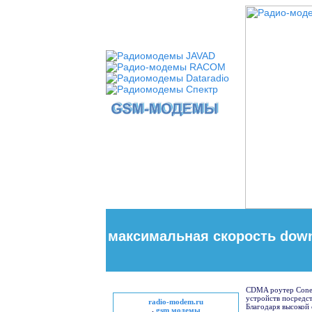
максимальная скорость downlo
CDMA роутер Conel
устройств посредст
radio-modem.ru
Благодаря высокой 
.
gsm модемы