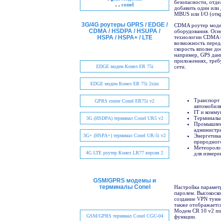
безопасности, отд
. .
conel
добавить один или 
MBUS или I/O (отк
3G/4G роутеры GPRS / EDGE /
CDMA роутер модем 
CDMA / HSDPA / HSUPA /
оборудования. Осн
HSPA / HSPA+ / LTE
технологии CDMA (
возможность переда
скорость вполне до
например, GPS дан
приложениях, треб
EDGE модем Конел ER 75i
сети.
EDGE модем Конел ER 75i 2sim
Транспорт 
GPRS router Conel ER75i v2
автомобиля
IT и комму
Терминалы 
3G (HSDPA) терминал Conel UR5 v2
Промышленн
администр
3G+ (HSPA+) терминал Conel UR-5i v2
Энергетика
природного
Метеоролог
4G LTE роутер Конел LR77 версия 2
для измере
GSM/GPRS модемы и
терминалы Conel
Настройка парамет
паролем. Высокоск
создание VPN тунн
также отображается
Модем CR 10 v2 по
GSM/GPRS терминал Conel CGU-04
функции.