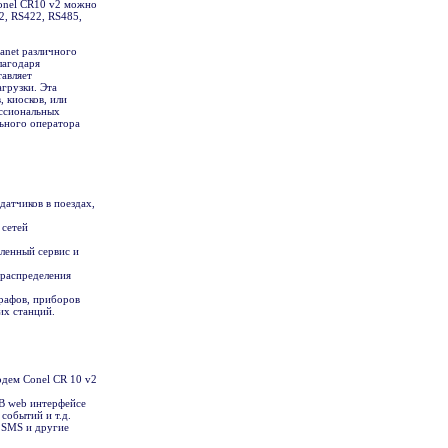
Conel CR10 v2 можно
2, RS422, RS485,
anet различного
лагодаря
авляет
грузки. Эта
 киосков, или
ессиональных
ьного оператора
датчиков в поездах,
 сетей
ленный сервис и
 распределения
рафов, приборов
их станций.
 В web интерфейсе
событий и т.д.
 SMS и другие