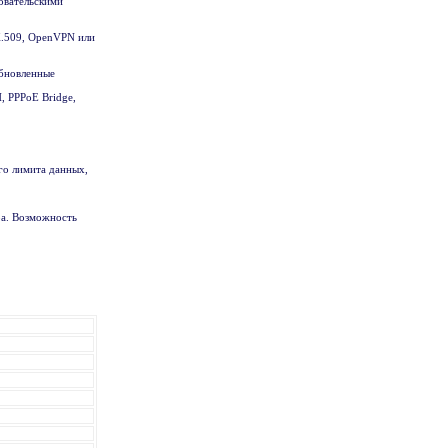
овательскими
X.509, OpenVPN или
обновленные
, PPPoE Bridge,
го лимита данных,
ра. Возможность