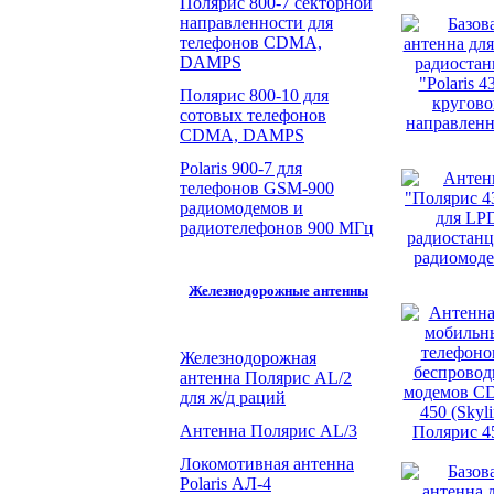
Полярис 800-7 секторной
направленности для
телефонов CDMA,
DAMPS
Полярис 800-10 для
сотовых телефонов
CDMA, DAMPS
Polaris 900-7 для
телефонов GSM-900
радиомодемов и
радиотелефонов 900 МГц
Железнодорожные антенны
Железнодорожная
антенна Полярис AL/2
для ж/д раций
Антенна Полярис AL/3
Локомотивная антенна
Polaris АЛ-4