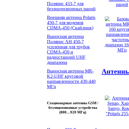
Полярис 433-7 для
безлицензионных раций
Внешняя антенна Polaris
450-7 для модемов
CDMA-450 (Скайлинк)
Выносная антенна
Полярис АН 450-7
усиленная для трубок
CDMA-450 и
радиостанций UHF
диапазона
Aнтенны
Выносная антенна MR-
K2-UHF круговой
направленности 430-440
МГц
Стационарные антенны GSM /
безлицензионные устройства
(800…920 МГц)