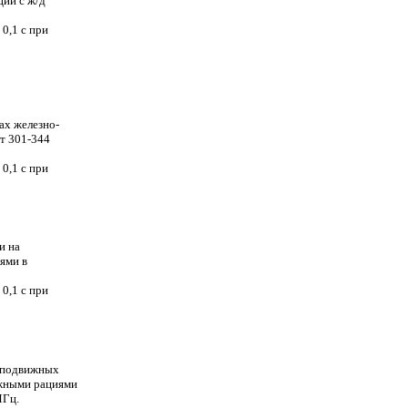
ции с ж/д
0,1 с при
ах железно-
т 301-344
0,1 с при
и на
ями в
0,1 с при
а подвижных
ожными рациями
МГц.