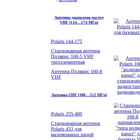
Aнтенны диапазона частот
VHF (134…174 МГц)
Polaris 144-175
Стационарная антенна
Полярис 160-5 VHF
трехэлементная
Антенна Полярис 160-8
VHF
Aнтенны UHF (380…512 МГц)
Polaris 255-400
Стационарная антенна
Polaris 433 для
маломощных раций