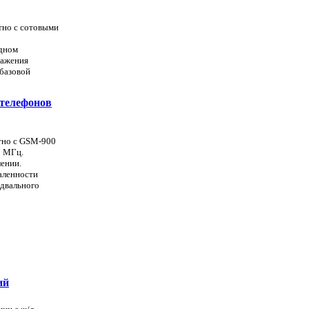
стно с сотовыми
одном
ражения
 базовой
 телефонов
стно с GSM-900
0 МГц.
ении.
даленности
одвального
ий