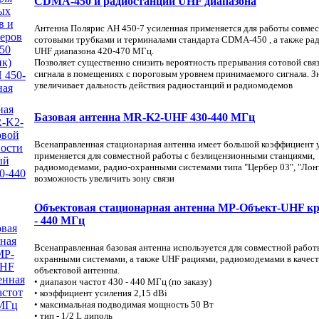
CDMA-450 и радиостанций UHF диапазона
Антенна Полярис АН 450-7 усиленная применяется для работы совмес
сотовыми трубками и терминалами стандарта CDMA-450 , а также ра
UHF диапазона 420-470 МГц.
Позволяет существенно снизить вероятность прерывания сотовой свя
сигнала в помещениях с пороговым уровнем принимаемого сигнала. З
увеличивает дальность действия радиостанций и радиомодемов
Базовая антенна MR-K2-UHF 430-440 МГц
Всенаправленная стационарная антенна имеет большой коэффициент 
применяется для совместной работы с безлицензионными станциями,
радиомодемами, радио-охранными системами типа "Цербер 03", "Лонт
возможность увеличить зону связи
Объектовая стационарная антенна МР-Объект-UHF кр
- 440 МГц
Всенаправленная базовая антенна используется для совместной работ
охранными системами, а также UHF рациями, радиомодемами в качест
объектовой антенны.
• диапазон частот 430 - 440 МГц (по заказу)
• коэффициент усиления 2,15 dBi
• максимальная подводимая мощность 50 Вт
• тип - 1/2 L диполь