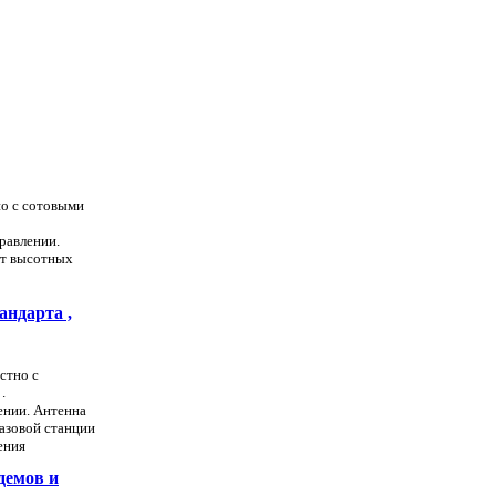
но с сотовыми
равлении.
от высотных
андарта ,
стно с
.
ении. Антенна
базовой станции
ения
демов и