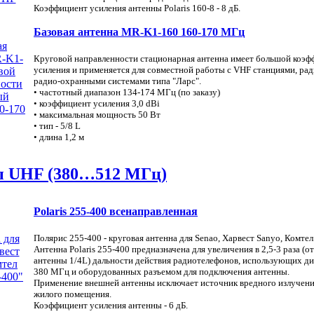
Коэффициент усиления антенны Polaris 160-8 - 8 дБ.
Базовая антенна MR-K1-160 160-170 МГц
Круговой направленности стационарная антенна имеет большой коэф
усиления и применяется для совместной работы с VHF станциями, ра
радио-охранными системами типа "Ларс".
• частотный диапазон 134-174 МГц (по заказу)
• коэффициент усиления 3,0 dBi
• максимальная мощность 50 Вт
• тип - 5/8 L
• длина 1,2 м
 UHF (380…512 МГц)
Polaris 255-400 всенаправленная
Полярис 255-400 - круговая антенна для Senao, Харвест Sanyo, Комтел
Антенна Polaris 255-400 предназначена для увеличения в 2,5-3 раза (
антенны 1/4L) дальности действия радиотелефонов, использующих ди
380 МГц и оборудованных разъемом для подключения антенны.
Применение внешней антенны исключает источник вредного излучени
жилого помещения.
Коэффициент усиления антенны - 6 дБ.