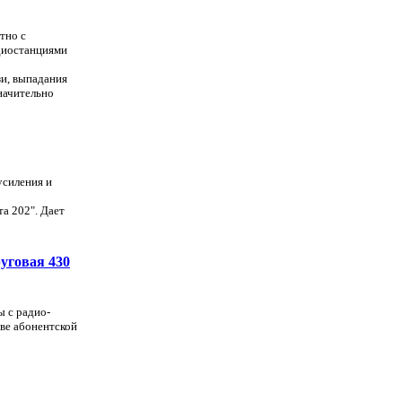
тно с
диостанциями
зи, выпадания
начительно
усиления и
а 202". Дает
уговая 430
ы с радио-
ве абонентской