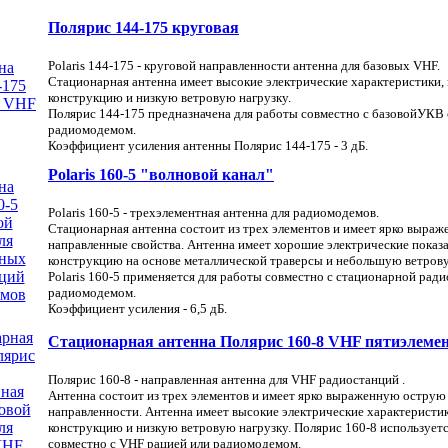
Полярис 144-175 круговая
Polaris 144-175 - круговой направленности антенна для базовых VHF.
Стационарная антенна имеет высокие электрические характеристики
конструкцию и низкую ветровую нагрузку.
Полярис 144-175 предназначена для работы совместно с базовойУКВ 
радиомодемом.
Коэффициент усиления антенны Полярис 144-175 - 3 дБ.
Polaris 160-5 "волновой канал"
Polaris 160-5 - трехэлементная антенна для радиомодемов.
Стационарная антенна состоит из трех элементов и имеет ярко выра
направленные свойства. Антенна имеет хорошие электрические показ
конструкцию на основе металлической траверсы и небольшую ветрову
Polaris 160-5 применяется для работы совместно с стационарной рад
радиомодемом.
Коэффициент усиления - 6,5 дБ.
Стационарная антенна Полярис 160-8 VHF пятиэлеме
Полярис 160-8 - направленная антенна для VHF радиостанций .
Антенна состоит из трех элементов и имеет ярко выраженную острую
направленности. Антенна имеет высокие электрические характеристи
конструкцию и низкую ветровую нагрузку. Полярис 160-8 использует
совместно с VHF рацией или радиомодемом.