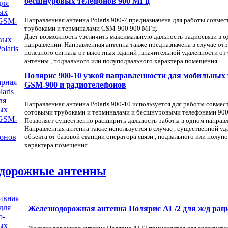
бесшнуровых телефонов 900 МГц
Направленная антенна Polaris 900-7 предназначена для работы совме
трубоками и терминалами
GSM-900 900 МГц.
Дает возможность увеличить максимальную дальность радиосвязи в 
направлении. Направленная антенна также предназначена в случае от
полезного сигнала от высотных зданий , значительной удаленности от
антенны , подвального или полуподвального характера помещения
Полярис 900-10 узкой направленности для мобильных
GSM-900 и радиотелефонов
Направленная антенна Polaris 900-10 используется для работы совме
сотовыми трубоками и терминалами и бесшнуровыми телефонами 90
Позволяет существенно расширить дальность работы в одном направл
Направленная антенна также используется в случае , существенной у
объекта от базовой станции оператора связи , подвального или полуп
характера помещения
дорожные антенны
Железнодорожная антенна Полярис AL/2 для ж/д рац