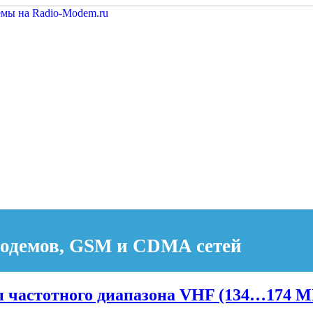
модемов, GSM и CDMA сетей
 частотного диапазона VHF (134…174 М