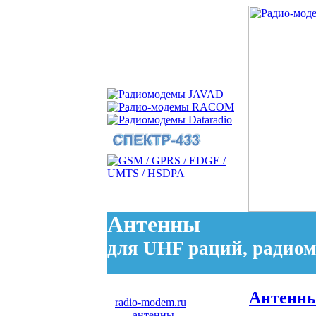
Антенны
для UHF раций, радио
Aнтенны
radio-modem.ru
.
антенны