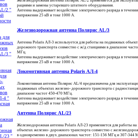
Железнодорожная антенна Полярис AL/2 применяется для эксплуата
рациями и замены устаревшго штатного оборудования.
Антенна выдерживает воздействие электрического разряда в течении 
напряжении 25 кВ и токе 1000 А.
Железнодорожная антенна Полярис AL/3
Антенна Polaris АЛ-3 используется для работы на подвижных объект
дорожного транспорта совместно с ж/д станциями в диапазоне часто
МГц.
Антенна выдерживает воздействие электрического разряда в течении 
напряжении 25 кВ и токе 1000 А.
Локомотивная антенна Polaris АЛ-4
Локомотивная антенна Полярис AL/4 предназначена для эксплуатаци
подвижных объектах железно- дорожного транспорта с радиостанци
диапазоне частот 450-470 МГц.
Антенна выдерживает воздействие электрического разряда в течении 
напряжении 25 кВ и токе 1000 А.
Антенна Полярис AL/23
Железнодорожная антенна Polaris АЛ-23 применяется для работы н
объектах железно- дорожного транспорта совместно с железнодор
в одновременно в двух диапазонах частот: 151-156 МГц и 307-344 