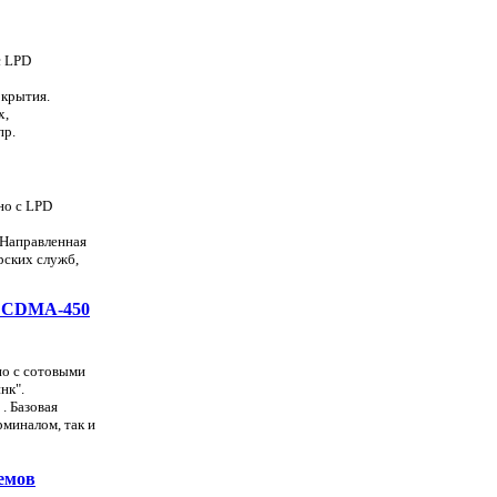
с LPD
окрытия.
х,
пр.
но с LPD
 Направленная
рских служб,
в CDMA-450
но с сотовыми
нк".
. Базовая
миналом, так и
емов