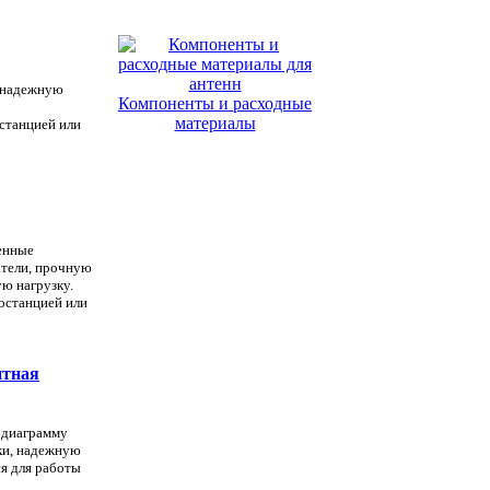
, надежную
Компоненты и расходные
материалы
станцией или
женные
атели, прочную
ю нагрузку.
иостанцией или
нтная
 диаграмму
ки, надежную
ся для работы