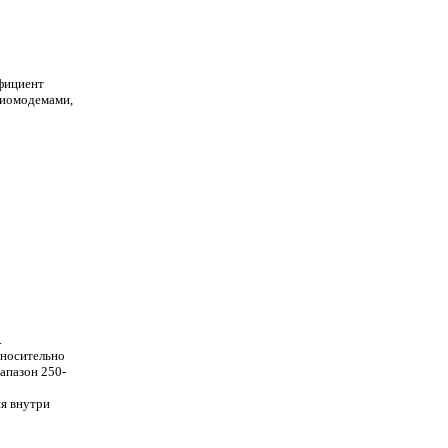
фициент
диомодемами,
.
относительно
апазон 250-
я внутри