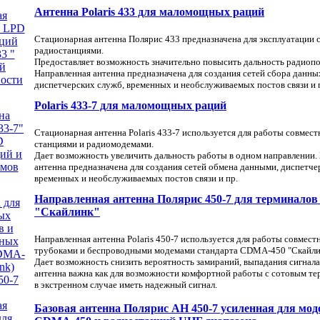
Антенна Polaris 433 для маломощных раций
Стационарная антенна Полярис 433 предназначена для эксплуатации 
радиостанциями.
Предоставляет возможность значительно повысить дальность радиоп
Направленная антенна предназначена для создания сетей сбора данны
диспетчерских служб, временных и необслуживаемых постов связи и 
Polaris 433-7 для маломощных раций
Стационарная антенна Polaris 433-7 используется для работы совмест
станциями и радиомодемами.
Дает возможность увеличить дальность работы в одном направлении.
антенна предназначена для создания сетей обмена данными, диспетче
временных и необслуживаемых постов связи и пр.
Направленная антенна Полярис 450-7 для терминало
"Скайлинк"
Направленная антенна Polaris 450-7 используется для работы совмест
трубоками и беспроводными модемами стандарта CDMA-450 "Скайли
Дает возможность снизить вероятность замираний, выпадания сигнала 
антенна важна как для возможности комфортной работы с сотовым тер
в экстренном случае иметь надежный сигнал.
Базовая антенна Полярис АН 450-7 усиленная для мод