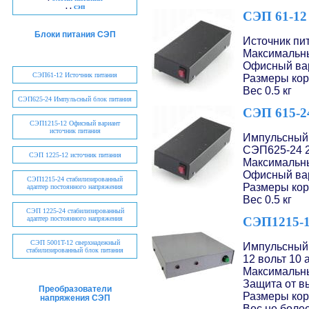
. .
сэп
СЭП 61-12
Блоки питания СЭП
Источник пи
Максимальны
Офисный ва
СЭП61-12 Источник питания
Размеры кор
Вес 0.5 кг
СЭП625-24 Импульсный блок питания
СЭП 615-2
СЭП1215-12 Офисный вариант
источник питания
Импульсный 
СЭП625-24 2
СЭП 1225-12 источник питания
Максимальны
Офисный ва
СЭП1215-24 стабилизированный
Размеры кор
адаптер постоянного напряжения
Вес 0.5 кг
СЭП 1225-24 стабилизированный
СЭП1215-1
адаптер постоянного напряжения
СЭП 5001T-12 сверхнадежный
Импульсный 
стабилизированный блок питания
12 вольт 10 
Максимальны
Защита от в
Преобразователи
Размеры кор
напряжения СЭП
Вес не более