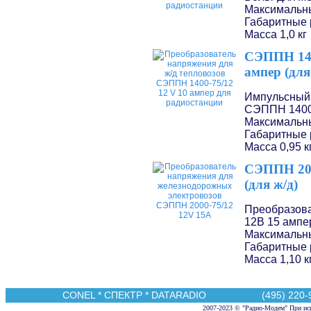
Максимальны
Габаритные 
Масса 1,0 кг
СЭППН 140
ампер (для
Импульсный 
СЭППН 1400
Максимальны
Габаритные 
Масса 0,95 к
СЭППН 200
(для ж/д)
Преобразова
12В
15 ампе
Максимальны
Габаритные 
Масса 1,10 к
CONEL
*
СПЕКТР
*
DATARADIO
(495) 220-95
2007-2023 © "Радио-Модем" При исп