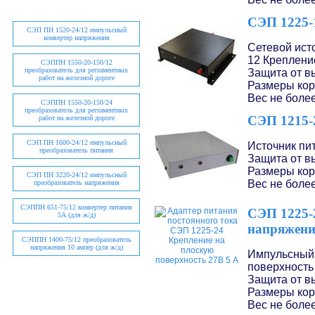
СЭП 1225-
СЭП ПН 1520-24/12
импульсный
конвертер напряжения
Сетевой ист
12 Креплени
СЭППН 1550-20-150/12
преобразователь для регламентных
Защита от в
работ на железной дороге
Размеры кор
Вес не более
СЭППН 1550-20-150/24
преобразователь для регламентных
СЭП 1215-
работ на железной дороге
СЭП ПН 1600-24/12
импульсный
Источник пи
преобразователь питания
Защита от в
Размеры кор
СЭП ПН 3220-24/12
импульсный
Вес не более
преобразователь напряжения
СЭППН 651-75/12
конвертер питания
СЭП 1225-
5А (для ж/д)
напряжен
СЭППН 1400-75/12
преобразователь
напряжения 10 ампер (для ж/д)
Импульсный 
поверхность
Защита от в
Размеры кор
Вес не более