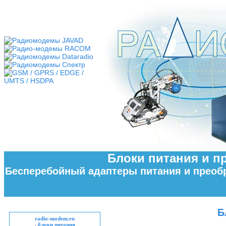
Блоки питания и п
Бесперебойный адаптеры питания и преобр
Б
radio-modem.ru
.
блоки питания